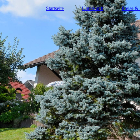
Startseite
Unterkunft
Preise &
Ferienwohnung Brunner
Haus am See